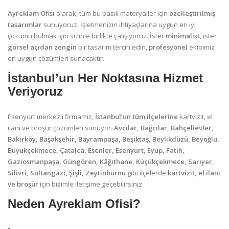
Ayreklam Ofisi
olarak, tüm bu basılı materyaller için
özelleştirilmiş
tasarımlar
sunuyoruz. İşletmenizin ihtiyaçlarına uygun en iyi
çözümü bulmak için sizinle birlikte çalışıyoruz. İster
minimalist
, ister
görsel açıdan zengin
bir tasarım tercih edin,
profesyonel
ekibimiz
en uygun çözümleri sunacaktır.
İstanbul’un Her Noktasına Hizmet
Veriyoruz
Esenyurt merkezli firmamız,
İstanbul’un tüm ilçelerine
kartvizit, el
ilanı ve broşür çözümleri sunuyor.
Avcılar, Bağcılar, Bahçelievler,
Bakırköy, Başakşehir, Bayrampaşa, Beşiktaş, Beylikdüzü, Beyoğlu,
Büyükçekmece, Çatalca, Esenler, Esenyurt, Eyüp, Fatih,
Gaziosmanpaşa, Güngören, Kâğıthane, Küçükçekmece, Sarıyer,
Silivri, Sultangazi, Şişli, Zeytinburnu
gibi ilçelerde
kartvizit, el ilanı
ve broşür
için bizimle iletişime geçebilirsiniz.
Neden Ayreklam Ofisi?